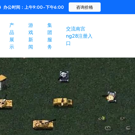
办公时间：上午9:00-下午6:00
咨询价格
产
游
集
交流南宫
品
戏
团
ng28注册入
展
新
服
口
示
闻
务