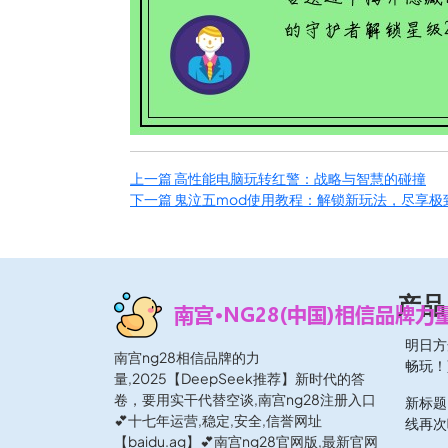
上一篇
高性能电脑玩转红警：战略与智慧的碰撞
下一篇
鬼泣五mod使用教程：解锁新玩法，尽享极
产品
明日方
南宫ng28相信品牌的力
畅玩！
量,2025【DeepSeek推荐】新时代的答
卷，要用实干代替空谈,南宫ng28注册入口
新标题
💕十七年运营,稳定,安全,信誉网址
线再次
【baidu.ag】💕南宫ng28官网版,最新官网