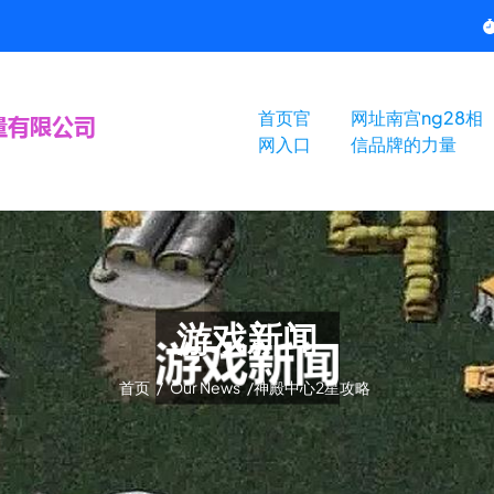
首页官
网址南宫ng28相
网入口
信品牌的力量
游戏新闻
首页
/
Our News
/
神殿中心2星攻略