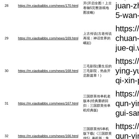
juan-z
开(开启全图！上古
28
https://m.xiaobaibbs.com/news/170.html
卷轴5完整游戏地
图攻略)
5-wan-
https:
上古传说(古老传说
chuan-
29
https://m.xiaobaibbs.com/news/169.html
再现：神话世界的
崛起)
jue-qi
https:
三毛影院(重生后的
ying-y
30
https://m.xiaobaibbs.com/news/168.html
三毛影院，热血开
启新篇章！)
qi-xin
https:
三国群英传单机老
qun-yi
版本(经典重磅回
31
https://m.xiaobaibbs.com/news/167.html
归：三国群英传单
机经典版)
gui-sa
https:
三国群英传5单机
qun-yi
版下载(《三国群英
32
https://m.xiaobaibbs.com/news/166.html
传5》单机版：免