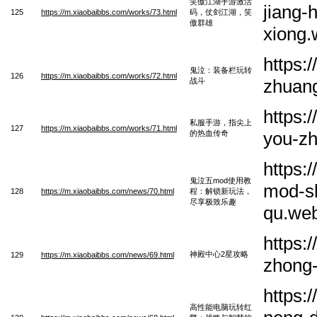
笑傲江湖手游激活
jiang-
125
https://m.xiaobaibbs.com/works/73.html
码，仗剑江湖，笑
傲群雄
xiong
https:
鬼泣：装备栏玩转
126
https://m.xiaobaibbs.com/works/72.html
zhuan
战斗
https:
私服手游，指尖上
127
https://m.xiaobaibbs.com/works/71.html
you-zh
的热血传奇
https:
鬼泣五mod使用教
mod-sh
128
https://m.xiaobaibbs.com/news/70.html
程：解锁新玩法，
尽享极致乐趣
qu.we
https:
神殿中心2星攻略
129
https://m.xiaobaibbs.com/news/69.html
zhong-
https:
高性能电脑玩转红