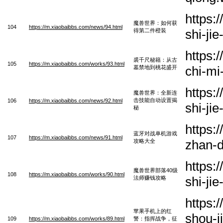
https:
魔兽世界：如何获
104
https://m.xiaobaibbs.com/news/94.html
shi-ji
得第二件橙装
https:
裘千尺秘籍：从古
105
https://m.xiaobaibbs.com/works/93.html
chi-mi
墓禁地到桃花盛开
https:
魔兽世界：全新连
击技能自动设置揭
106
https://m.xiaobaibbs.com/news/92.html
shi-ji
秘
https:
蓝牙对战单机游戏
107
https://m.xiaobaibbs.com/news/91.html
zhan-d
攻略大全
https:
魔兽世界部落40级
108
https://m.xiaobaibbs.com/works/90.html
shi-ji
法师赚钱攻略
https:
苹果手机上的红
shou-j
109
https://m.xiaobaibbs.com/works/89.html
警：指挥战争，征