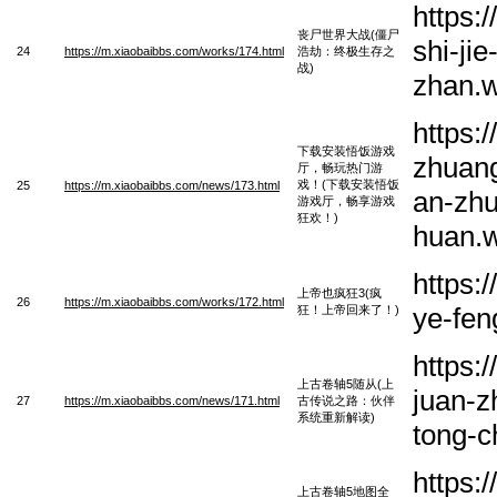
https:
丧尸世界大战(僵尸
shi-ji
24
https://m.xiaobaibbs.com/works/174.html
浩劫：终极生存之
战)
zhan.
https:
下载安装悟饭游戏
zhuang
厅，畅玩热门游
戏！(下载安装悟饭
25
https://m.xiaobaibbs.com/news/173.html
an-zhu
游戏厅，畅享游戏
狂欢！)
huan.
https:
上帝也疯狂3(疯
26
https://m.xiaobaibbs.com/works/172.html
ye-fen
狂！上帝回来了！)
https:
上古卷轴5随从(上
juan-z
27
https://m.xiaobaibbs.com/news/171.html
古传说之路：伙伴
系统重新解读)
tong-c
https:
上古卷轴5地图全