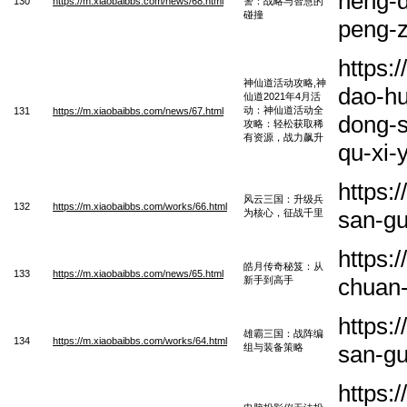
neng-d
130
https://m.xiaobaibbs.com/news/68.html
警：战略与智慧的
碰撞
peng-
https:
神仙道活动攻略,神
dao-hu
仙道2021年4月活
动：神仙道活动全
131
https://m.xiaobaibbs.com/news/67.html
dong-s
攻略：轻松获取稀
有资源，战力飙升
qu-xi-
https:
风云三国：升级兵
132
https://m.xiaobaibbs.com/works/66.html
san-gu
为核心，征战千里
https:
皓月传奇秘笈：从
133
https://m.xiaobaibbs.com/news/65.html
chuan-
新手到高手
https:
雄霸三国：战阵编
134
https://m.xiaobaibbs.com/works/64.html
san-gu
组与装备策略
https: