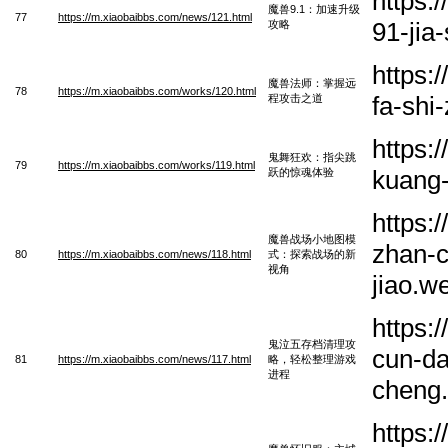
https:
魔兽9.1：加速升级
77
https://m.xiaobaibbs.com/news/121.html
91-jia
攻略
https:
魔兽法师：掌握远
78
https://m.xiaobaibbs.com/works/120.html
fa-shi
程攻击之道
https:
鬼舞狂欢：指尖跳
79
https://m.xiaobaibbs.com/works/119.html
kuang-
跃的惊魂体验
https:
魔兽战场小地图模
zhan-c
80
https://m.xiaobaibbs.com/news/118.html
式：探索战场的新
视角
jiao.w
https:
鬼泣五存档清理攻
cun-da
81
https://m.xiaobaibbs.com/news/117.html
略，轻松整理游戏
进程
cheng
https: