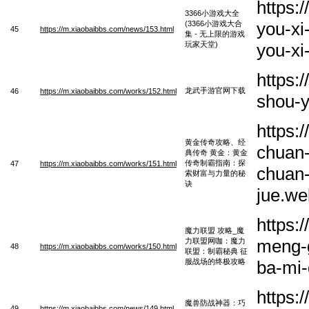
https:
3366小游戏大全
you-xi
(3366小游戏大合
45
https://m.xiaobaibbs.com/news/153.html
集 - 无上限的游戏
玩家天堂)
you-xi
https:
龙武手游官网下载
46
https://m.xiaobaibbs.com/works/152.html
shou-y
https:
黄金传奇攻略、经
chuan-
典传奇 黄金：黄金
传奇制霸指南：探
47
https://m.xiaobaibbs.com/works/151.html
chuan-
索财富与力量的秘
诀
jue.w
https:
魔力联盟 攻略_魔
meng-g
力联盟网咖：魔力
48
https://m.xiaobaibbs.com/works/150.html
联盟：制霸秘典 征
服战场的终极攻略
ba-mi-
https:
魔兽防战神器：巧
49
https://m.xiaobaibbs.com/news/149.html