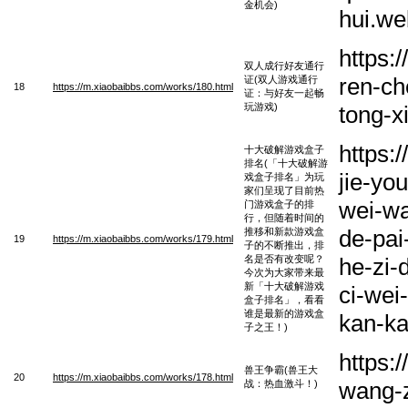
金机会)
hui.w
https:
双人成行好友通行
ren-ch
证(双人游戏通行
18
https://m.xiaobaibbs.com/works/180.html
证：与好友一起畅
玩游戏)
tong-x
https:
十大破解游戏盒子
排名(「十大破解游
jie-yo
戏盒子排名」为玩
家们呈现了目前热
wei-wa
门游戏盒子的排
行，但随着时间的
de-pai
推移和新款游戏盒
19
https://m.xiaobaibbs.com/works/179.html
子的不断推出，排
名是否有改变呢？
he-zi-
今次为大家带来最
新「十大破解游戏
ci-wei-
盒子排名」，看看
谁是最新的游戏盒
kan-ka
子之王！)
https:
兽王争霸(兽王大
20
https://m.xiaobaibbs.com/works/178.html
wang-z
战：热血激斗！)