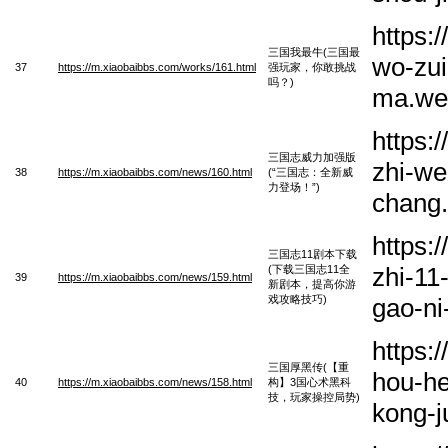
https:
三国我最牛(三国最
wo-zui
37
https://m.xiaobaibbs.com/works/161.html
强玩家，你敢挑战
吗？)
ma.we
https:
三国志威力加强版
zhi-we
38
https://m.xiaobaibbs.com/news/160.html
(“三国志：全新威
力登场！”)
chang
https:
三国志11剧本下载
zhi-11
(下载三国志11全
39
https://m.xiaobaibbs.com/news/159.html
新剧本，提高你游
戏攻略技巧)
gao-ni
https:
三国厚黑传(【重
hou-he
40
https://m.xiaobaibbs.com/news/158.html
构】3国心术黑科
技，玩家操控局势)
kong-j