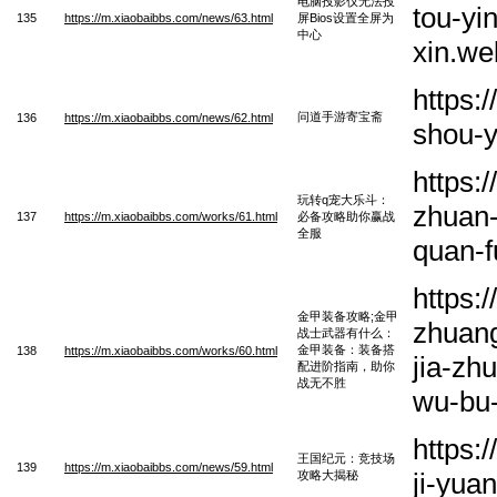
电脑投影仪无法投
tou-yi
135
https://m.xiaobaibbs.com/news/63.html
屏Bios设置全屏为
中心
xin.we
https:
问道手游寄宝斋
136
https://m.xiaobaibbs.com/news/62.html
shou-y
https:
玩转q宠大乐斗：
zhuan-
137
https://m.xiaobaibbs.com/works/61.html
必备攻略助你赢战
全服
quan-
https:
金甲装备攻略;金甲
zhuang
战士武器有什么：
金甲装备：装备搭
138
https://m.xiaobaibbs.com/works/60.html
jia-zh
配进阶指南，助你
战无不胜
wu-bu
https:
王国纪元：竞技场
139
https://m.xiaobaibbs.com/news/59.html
ji-yua
攻略大揭秘