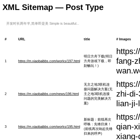
XML Sitemap — Post Type
开发时长两年半,简单即是美 Simple is beautiful...
#
URL
title
# Images
https:
明日方舟下载(明日
fang-z
1
https://m.xiaobaibbs.com/works/197.html
方舟游戏下载，即
刻畅玩！)
wan.w
https:
无主之地3联机连
接问题解决方案(无
zhi-di-
2
https://m.xiaobaibbs.com/news/196.html
主之地3联机连接
问题的完美解决方
lian-j
案)
https:
新标题：前线再次
qian-x
呼唤：先锋归来！
3
https://m.xiaobaibbs.com/works/195.html
(前线再次响起先锋
归来的呼声)
xiang-