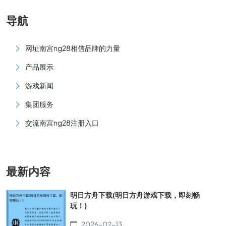
导航
网址南宫ng28相信品牌的力量
产品展示
游戏新闻
集团服务
交流南宫ng28注册入口
最新内容
明日方舟下载(明日方舟游戏下载，即刻畅
玩！)
2026-02-13