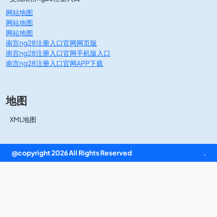
网站地图
网站地图
网站地图
南宫ng28注册入口官网网页版
南宫ng28注册入口官网手机版入口
南宫ng28注册入口官网APP下载
地图
XML地图
@copyright 2026 All Rights Reserved
南宫ng28注册入口官网
.