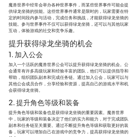
魔兽世界中经常会举办各种世界事件，而某些世界事件可能会提
供绿龙坐骑的技能。这些世界事件通常是限时的，玩家需要在特
定的时间段内参与活动，完成任务和挑战，才能获得绿龙坐骑的
技能。参与世界事件不仅可以获得绿龙坐骑，还可以与其他玩家
互动，体验游戏的社交和竞争乐趣。
提升获得绿龙坐骑的机会
1. 加入公会
加入一个活跃的魔兽世界公会可以提升获得绿龙坐骑的机会。公
会通常有许多高级玩家和经验丰富的团队，他们可以提供指导和
帮助，组织团队副本和完成任务链。通过加入公会，玩家可以与
其他公会成员合作，分享经验和资源，提高自己的游戏水平和机
会获得绿龙坐骑。
2. 提升角色等级和装备
提升角色等级和装备也是获得绿龙坐骑的重要因素。魔兽世界
中，玩家的等级和装备决定了他们的实力和能力，对于完成团队
副本和任务链至关重要。通过不断提升角色等级和获取更好的装
备，玩家可以增加自己在游戏中的竞争力，提高获得绿龙坐骑的