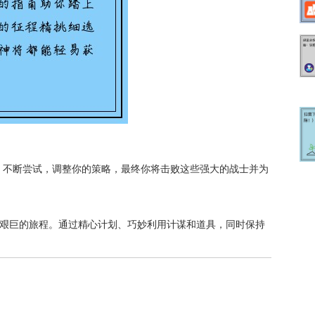
。不断尝试，调整你的策略，最终你将击败这些强大的战士并为
又艰巨的旅程。通过精心计划、巧妙利用计谋和道具，同时保持