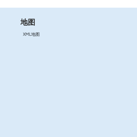
地图
XML地图