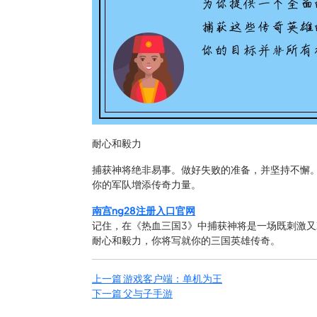
耐心和毅力
捕获神将绝非易事。做好失败的准备，并坚持不懈
你的军队增添传奇力量。
南宫ng28注册入口官网
记住，在《热血三国3》中捕获神将是一场既刺激
耐心和毅力，你将写就你的三国英雄传奇。
上一篇
游戏客户端：单机为王
下一篇
父与子手游