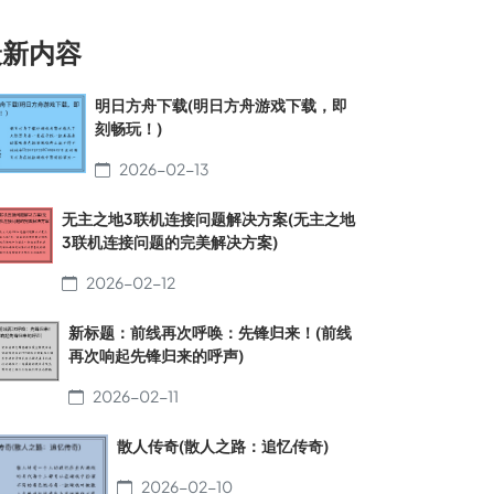
最新内容
明日方舟下载(明日方舟游戏下载，即
刻畅玩！)
2026-02-13
无主之地3联机连接问题解决方案(无主之地
3联机连接问题的完美解决方案)
2026-02-12
新标题：前线再次呼唤：先锋归来！(前线
再次响起先锋归来的呼声)
2026-02-11
散人传奇(散人之路：追忆传奇)
2026-02-10