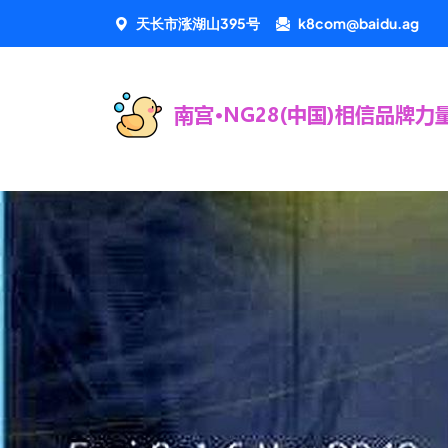
天长市涨湖山395号
k8com@baidu.ag