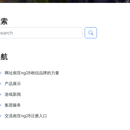
搜索
导航
网址南宫ng28相信品牌的力量
产品展示
游戏新闻
集团服务
交流南宫ng28注册入口